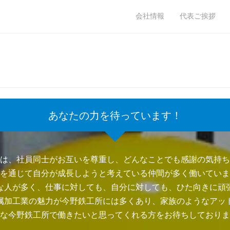
会社情報
代表ご挨拶
あなたの力を待っています！
は、社員同士がお互いを尊重し、どんなことでも感謝の気持ち
を通じて自分が成長しようと考えている仲間が多く働いていま
な人が多く、仕事に対しても、自分に対しても、ひた向きに頑
属加工業の魅力が今野鉄工所には多くあり、家族のようなアッ
な今野鉄工所で働きたいと思ってくれる方をお待ちしておりま